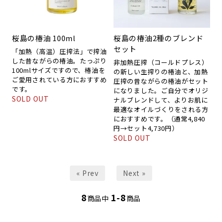
桜島の椿油 100ml
桜島の椿油2種のブレンド
セット
「加熱（高温）圧搾法」で搾油
した昔ながらの椿油。たっぷり
非加熱圧搾（コールドプレス）
100mlサイズですので、椿油を
の新しい生搾りの椿油と、加熱
ご愛用されている方におすすめ
圧搾の昔ながらの椿油がセット
です。
になりました。ご自分でオリジ
SOLD OUT
ナルブレンドして、よりお肌に
最適なオイルづくりをされる方
におすすめです。（通常4,840
円→セット4,730円）
SOLD OUT
« Prev
Next »
8
1-8
商品中
商品