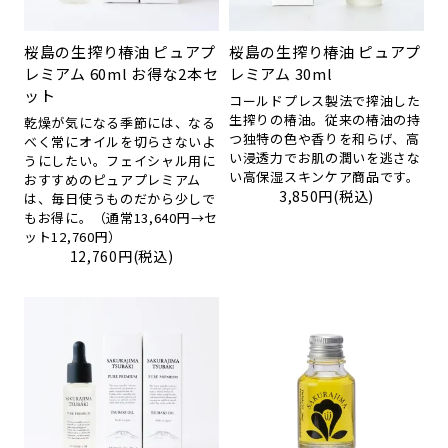
桜島の生搾り椿油 ピュアプ
桜島の生搾り椿油 ピュアプ
レミアム 60ml お得な2本セ
レミアム 30ml
ット
コールドプレス製法で搾油した
生搾りの椿油。従来の椿油の持
乾燥が気になる季節には、なる
つ独特の色や香りを和らげ、高
べく常にオイルを切らさないよ
い浸透力でお肌の潤いを逃さな
うにしたい。フェイシャル用に
い高保湿スキンケア商品です。
おすすめのピュアプレミアム
3,850円(税込)
は、毎日使うものだから少しで
もお得に。（通常13,640円→セ
ット12,760円）
12,760円(税込)