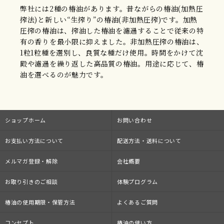
弊社には2種の椿油があります。昔ながらの椿油(加熱圧
搾法)と新しい“生搾り”の椿油(非加熱圧搾)です。加熱
圧搾の椿油は、搾油した椿油を濾過することで従来の特
有の香りを最小限に抑えました。非加熱圧搾の椿油は、
1粒1粒種を選別し、良質な種だけ使用。時間をかけて沈
殿や濾過を繰り返した高品質の椿油。用途に応じて、椿
油を選べるのが魅力です。
ショップホーム
お問い合わせ
お支払い方法について
配送方法・送料について
メルマガ登録・解除
会社概要
お取り引きのご相談
体験プログラム
椿油の使用期限・保管方法
よくあるご質問
コンセプト
椿油の使い方