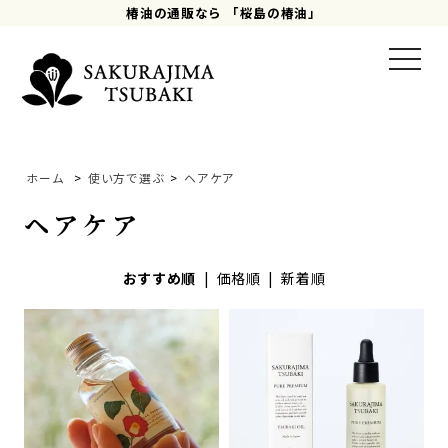
椿油の通販なら 「桜島の椿油」
toggle
naviga
ホーム
>
使い方で選ぶ
>
ヘアケア
ヘアケア
おすすめ順
|
価格順
|
新着順